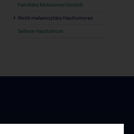
Familiäre Melanome/Genetik
Nicht-melanozytäre Hauttumoren
Seltene Hauttumore