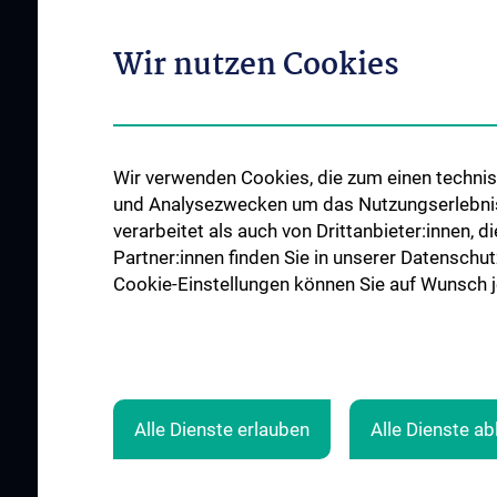
ABOUT US
APPLIED AI-RESEA
DERMATOLOGY
Mission Statement
Wir nutzen Cookies
About us
Mitarbeiter:innen
Projects
News
Publications
Potential biomarker for targeted
psoriasis therapy discovered
Wir verwenden Cookies, die zum einen technisc
Research
und Analysezwecken um das Nutzungserlebnis a
Events
verarbeitet als auch von Drittanbieter:innen, d
Contact
Partner:innen finden Sie in unserer Datenschut
Cookie-Einstellungen können Sie auf Wunsch je
ZU DEN OFFENEN
STELLEN
Alle Dienste erlauben
Alle Dienste a
© 2026 Medical University Vienna