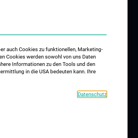
ING AND
RESEARCH
ATION
Übersicht
 202 - Block
aktisches Jahr
ineeships
er auch Cookies zu funktionellen, Marketing-
 den Cookies werden sowohl von uns Daten
 Nähere Informationen zu den Tools und den
bermittlung in die USA bedeuten kann. Ihre
Datenschutz
L
CONTACT
COOKIE-EINSTELLUNGEN
Legal Details