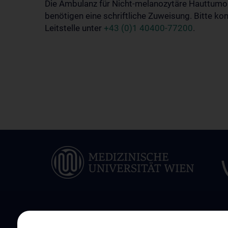
Die Ambulanz für Nicht-melanozytäre Hauttumor
benötigen eine schriftliche Zuweisung. Bitte k
Leitstelle unter
+43 (0)1 40400-77200
.