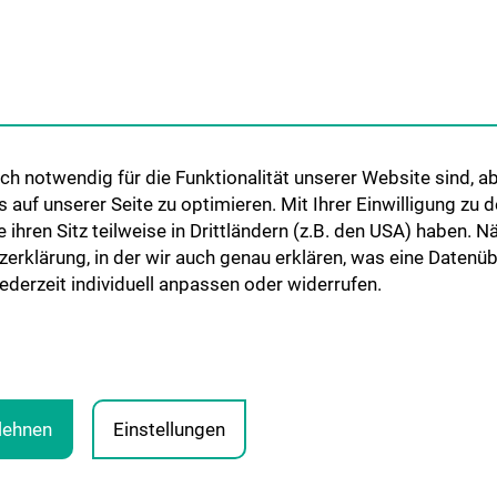
RCH IN
FOR PATIENTS
STUDIES, TRAIN
FURTHER EDUC
Für Patient:innen
Humanstudium UN
Ambulanzen
26
Bettenstation
KPJ - Klinisch Pr
Famulaturen/Tra
h notwendig für die Funktionalität unserer Website sind, ab
uf unserer Seite zu optimieren. Mit Ihrer Einwilligung zu
Diplomarbeiten
ie ihren Sitz teilweise in Drittländern (z.B. den USA) haben.
zerklärung, in der wir auch genau erklären, was eine Datenü
derzeit individuell anpassen oder widerrufen.
blehnen
Einstellungen
LEGA