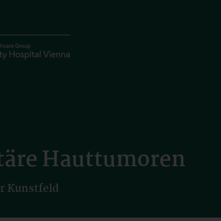
täre Hauttumoren
er Kunstfeld