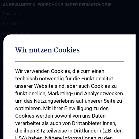
ANGEWANDTE KI FORSCHUNG IN DER DERMATOLOGIE
Über uns
Projekte
Publikationen
Forschung
Wir nutzen Cookies
INFORMATIONEN FÜR PATIENT:INNEN
Für Patient:innen
Wir verwenden Cookies, die zum einen
technisch notwendig für die Funktionalität
Ambulanzen
unserer Website sind, aber auch Cookies zu
Bettenstation
funktionellen, Marketing- und Analysezwecken
um das Nutzungserlebnis auf unserer Seite zu
LEHRE & STUDIUM
optimieren. Mit Ihrer Einwilligung zu den
Cookies werden sowohl von uns Daten
Humanstudium UN 202 - Block 26
verarbeitet als auch von Drittanbieter:innen,
KPJ - Klinisch Praktisches Jahr
die ihren Sitz teilweise in Drittländern (z.B. den
Famulaturen/Traineeships
USA) haben. Nähere Informationen zu den