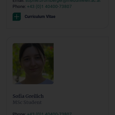
Email:
sophie.bromberger@meduniwien.ac.at
Phone:
+43 (0)1 40400-73807
Curriculum Vitae
Sofia Greilich
MSc Student
Phone:
+43 (0)1 40400-73807