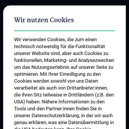
Publications
Research
Wir nutzen Cookies
FOR PATIENTS
Für Patient:innen
Wir verwenden Cookies, die zum einen
technisch notwendig für die Funktionalität
Ambulanzen
unserer Website sind, aber auch Cookies zu
Bettenstation
funktionellen, Marketing- und Analysezwecken
um das Nutzungserlebnis auf unserer Seite zu
STUDIES, TRAINING AND FURTHER EDUCATION
optimieren. Mit Ihrer Einwilligung zu den
Cookies werden sowohl von uns Daten
Humanstudium UN 202 - Block 26
verarbeitet als auch von Drittanbieter:innen,
KPJ - Klinisch Praktisches Jahr
die ihren Sitz teilweise in Drittländern (z.B. den
Famulaturen/Traineeships
USA) haben. Nähere Informationen zu den
Tools und den Partner:innen finden Sie in
Diplomarbeiten
unserer Datenschutzerklärung, in der wir auch
genau erklären, was eine Datenübermittlung in
RESEARCH