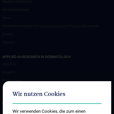
Mission Statement
Mitarbeiter:innen
News
Potential biomarker for targeted psoriasis therapy discovered
Events
Contact
APPLIED AI-RESEARCH IN DERMATOLOGY
About us
Projects
Publications
Research
Wir nutzen Cookies
FOR PATIENTS
Für Patient:innen
Wir verwenden Cookies, die zum einen