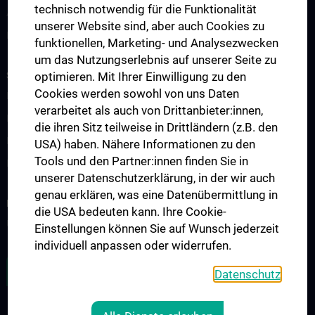
technisch notwendig für die Funktionalität
Ambulanzen
unserer Website sind, aber auch Cookies zu
Bettenstation
funktionellen, Marketing- und Analysezwecken
um das Nutzungserlebnis auf unserer Seite zu
STUDIES, TRAINING AND FURTHER EDUCATION
optimieren. Mit Ihrer Einwilligung zu den
Cookies werden sowohl von uns Daten
Humanstudium UN 202 - Block 26
verarbeitet als auch von Drittanbieter:innen,
KPJ - Klinisch Praktisches Jahr
die ihren Sitz teilweise in Drittländern (z.B. den
Famulaturen/Traineeships
USA) haben. Nähere Informationen zu den
Tools und den Partner:innen finden Sie in
Diplomarbeiten
unserer Datenschutzerklärung, in der wir auch
genau erklären, was eine Datenübermittlung in
RESEARCH
die USA bedeuten kann. Ihre Cookie-
Übersicht
Einstellungen können Sie auf Wunsch jederzeit
individuell anpassen oder widerrufen.
ZU DEN OFFENEN STELLEN
Datenschutz