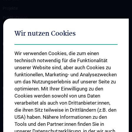
Projekte
Publikationen
Forschung
Wir nutzen Cookies
INFORMATIONEN FÜR PATIENT:INNEN
Für Patient:innen
Wir verwenden Cookies, die zum einen
technisch notwendig für die Funktionalität
Ambulanzen
unserer Website sind, aber auch Cookies zu
Bettenstation
funktionellen, Marketing- und Analysezwecken
um das Nutzungserlebnis auf unserer Seite zu
LEHRE & STUDIUM
optimieren. Mit Ihrer Einwilligung zu den
Cookies werden sowohl von uns Daten
Humanstudium UN 202 - Block 26
verarbeitet als auch von Drittanbieter:innen,
KPJ - Klinisch Praktisches Jahr
die ihren Sitz teilweise in Drittländern (z.B. den
Famulaturen/Traineeships
USA) haben. Nähere Informationen zu den
Tools und den Partner:innen finden Sie in
Diplomarbeiten
unserer Datenschutzerklärung, in der wir auch